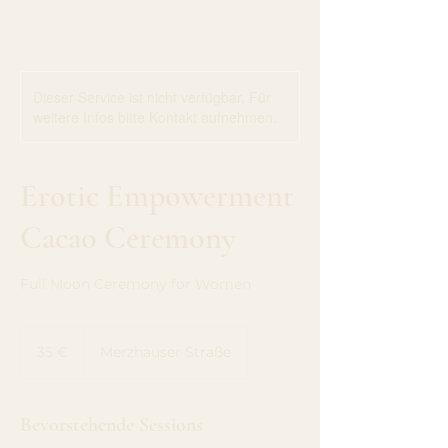
Dieser Service ist nicht verfügbar. Für
weitere Infos bitte Kontakt aufnehmen.
Erotic Empowerment
Cacao Ceremony
Full Moon Ceremony for Women
35
Euro
35 €
Merzhauser Straße
Bevorstehende Sessions