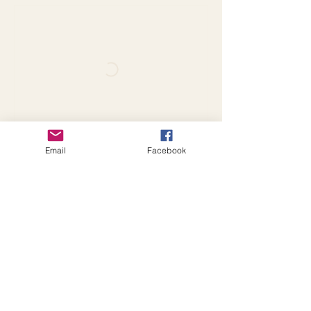
Email
Facebook
Kontaktangaben
Merzhauser Straße 76A, Freiburg im
Breisgau, Germany